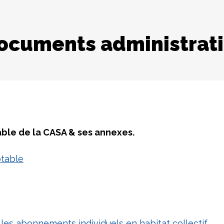
ocuments administrati
able de la CASA & ses annexes.
otable
t les abonnements individuels en habitat collectif