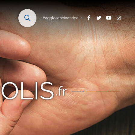
#agglosophiaantipolis