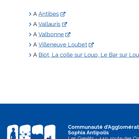
A
Antibes
A
Vallauris
A
Valbonne
A
Villeneuve Loubet
A
Biot, La colle sur Loup, Le Bar sur Lo
Communauté d’Agglomérat
Sophia Antipolis
Les Genêts - 449, route des Cr