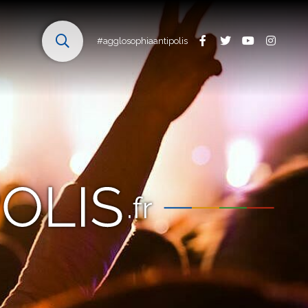
#agglosophiaantipolis