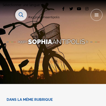
Sélectionner une langue
#agglosophiaantipolis
DANS LA MÊME RUBRIQUE