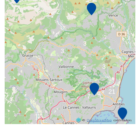
©
OpenStreetMap
contributors