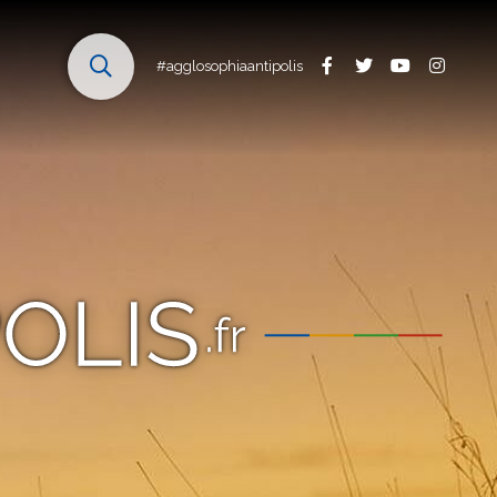
#agglosophiaantipolis