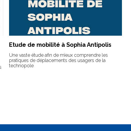
Etude de mobilité à Sophia Antipolis
Une vaste étude afin de mieux comprendre les
pratiques de déplacements des usagers de la
technopole
s