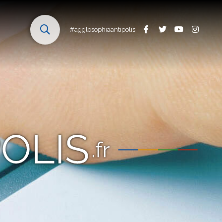
#agglosophiaantipolis