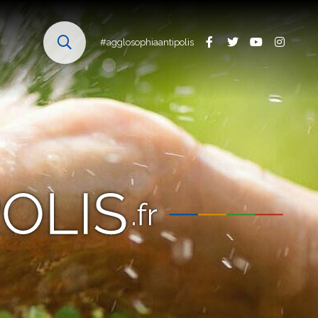
#agglosophiaantipolis