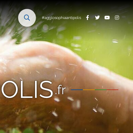
#agglosophiaantipolis