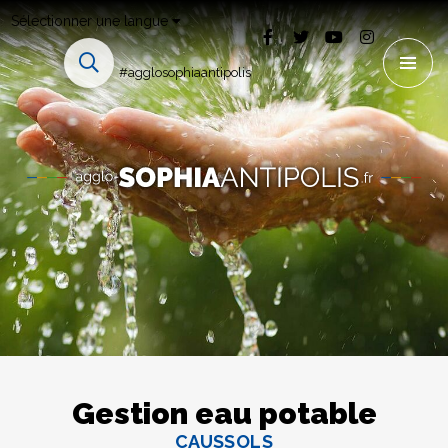
Sélectionner une langue
#agglosophiaantipolis
Gestion eau potable
CAUSSOLS