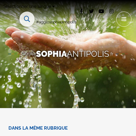
Sélectionner une langue
#agglosophiaantipolis
DANS LA MÊME RUBRIQUE