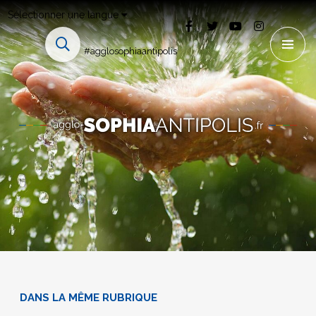
Sélectionner une langue
#agglosophiaantipolis
DANS LA MÊME RUBRIQUE