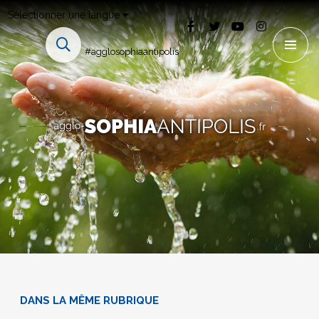
Sélectionner une langue
#agglosophiaantipolis
DANS LA MÊME RUBRIQUE