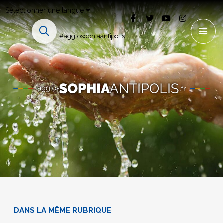
Sélectionner une langue
#agglosophiaantipolis
DANS LA MÊME RUBRIQUE