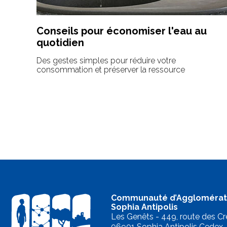
Conseils pour économiser l'eau au
quotidien
Des gestes simples pour réduire votre
consommation et préserver la ressource
Communauté d’Agglomérat
Sophia Antipolis
Les Genêts - 449, route des Cr
06901 Sophia Antipolis Cedex