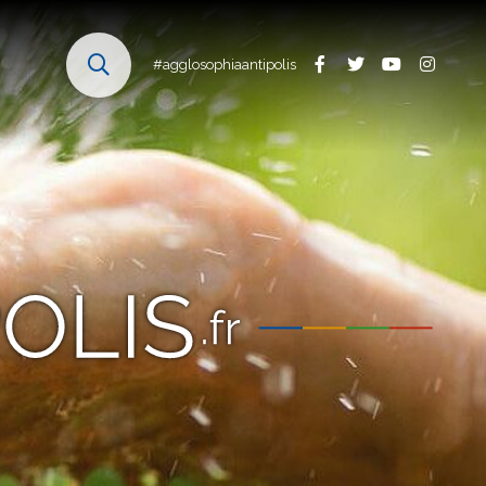
#agglosophiaantipolis