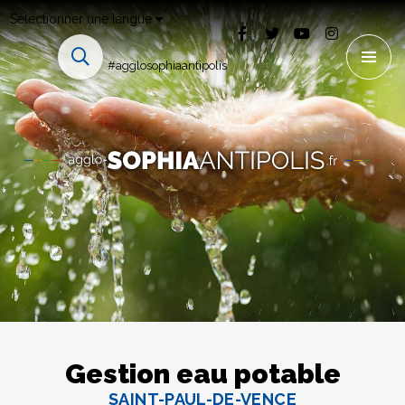
Sélectionner une langue
#agglosophiaantipolis
Gestion eau potable
SAINT-PAUL-DE-VENCE