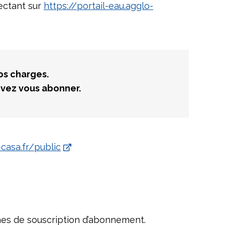
ectant sur
https://portail-eau.agglo-
vos charges.
devez vous abonner.
-casa.fr/public
hes de souscription d’abonnement.