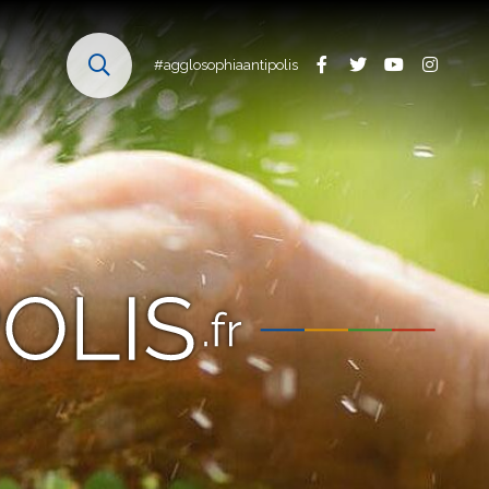
#agglosophiaantipolis