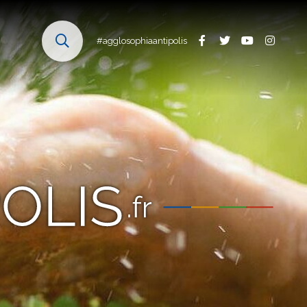
#agglosophiaantipolis