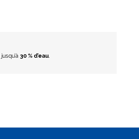
 jusqu’à
30 % d’eau
.