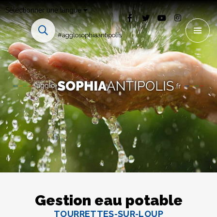
Sélectionner une langue
#agglosophiaantipolis
Gestion eau potable
TOURRETTES-SUR-LOUP