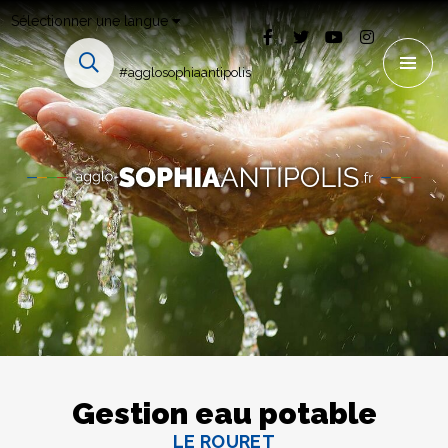
Sélectionner une langue
#agglosophiaantipolis
Gestion eau potable
LE ROURET