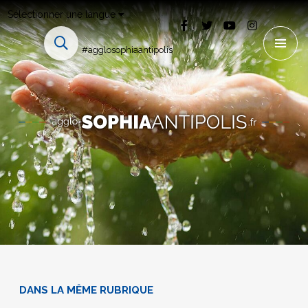
Sélectionner une langue
#agglosophiaantipolis
DANS LA MÊME RUBRIQUE