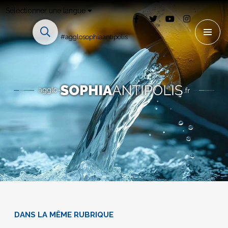
Sélectionner une langue
#agglosophiaantipolis
DANS LA MÊME RUBRIQUE