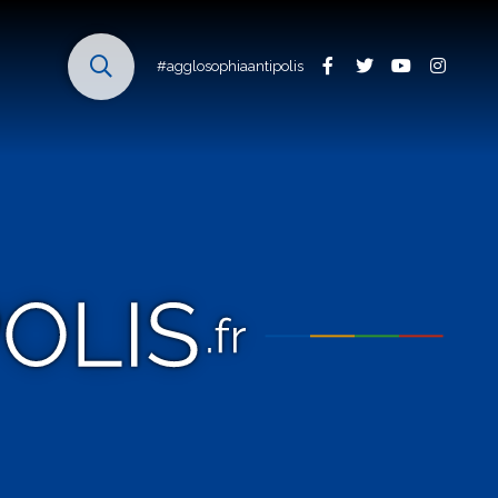
#agglosophiaantipolis