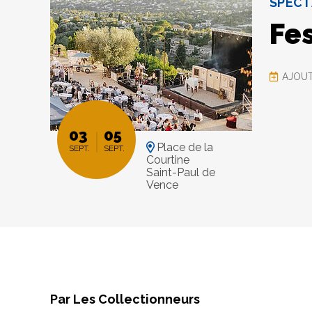
SPECT
Fes
AJOUT
03
05
Place de la
SEPT.
SEPT.
Courtine
Saint-Paul de
Vence
Par Les Collectionneurs