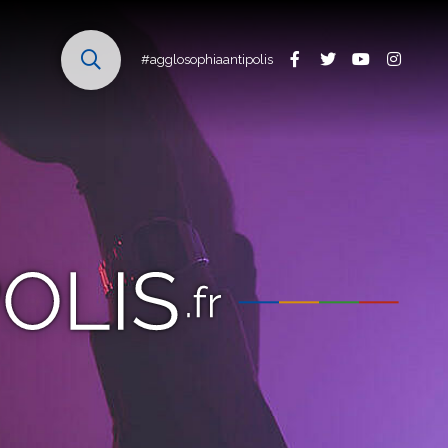
#agglosophiaantipolis