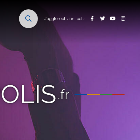
#agglosophiaantipolis