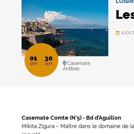
LOISI
Le
AJOUT
01
30
Casemate
SEPT.
SEPT.
Antibes
Casemate Comte (N°5) - Bd d’Aguillon
Mikita Zigura – Maître dans le domaine de la