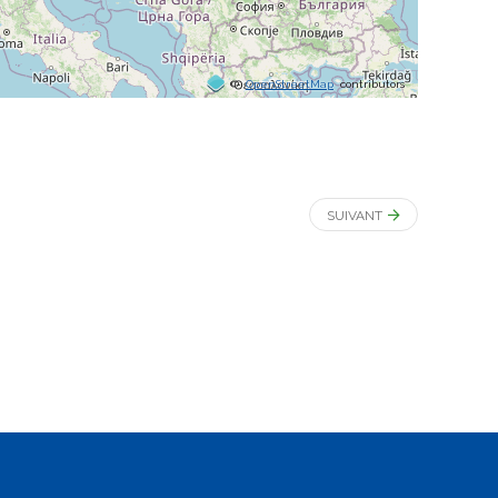
©
OpenStreetMap
contributors
SUIVANT