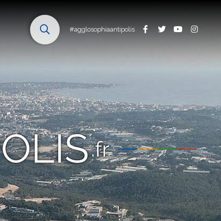
#agglosophiaantipolis