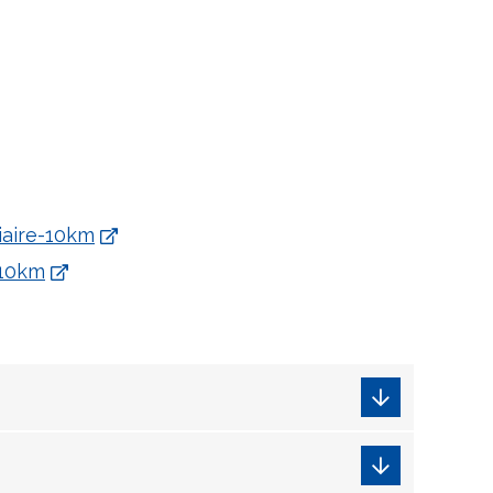
iaire-10km
x10km