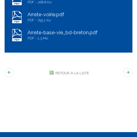
PDF
268,8 Ko
Arrete-voirie.pdf
PDF
755,1 Ko
Arrete-base-vie_bd-breton.pdf
PDF
1,3 Mo
RETOUR À LA LISTE