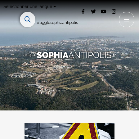
Sélectionner une langue
#agglosophiaantipolis