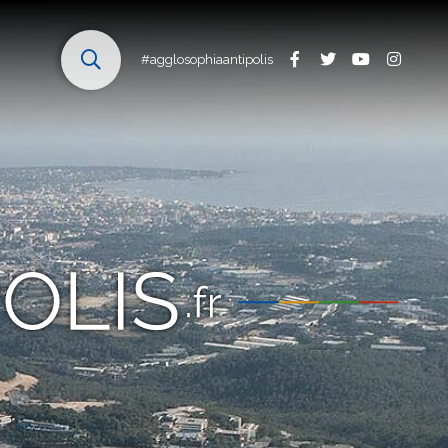
#agglosophiaantipolis