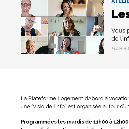
ATELI
Les
Vous p
de l’in
Publié le
1
La Plateforme Logement d’Abord a vocation à
une “Visio de l’info” est organisée autour d
Programmées les mardis de 11h00 à 12h00,