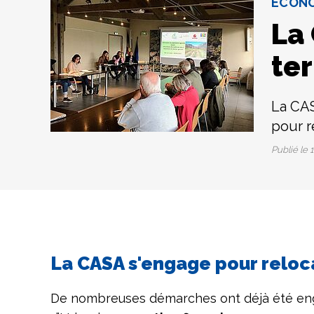
ÉCONO
La
ter
La CAS
pour r
Publié le
1
La CASA s'engage pour relocal
De nombreuses démarches ont déjà été en