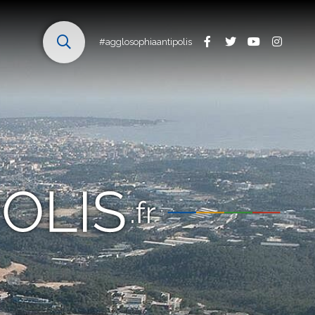
#agglosophiaantipolis