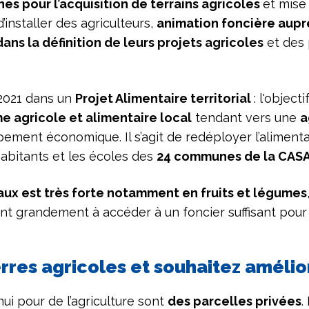
es pour l’acquisition de terrains agricoles
et mise 
’installer des agriculteurs,
animation foncière aupr
la définition de leurs projets agricoles
et des 
2021 dans un
Projet Alimentaire territorial
: l'objec
e agricole et alimentaire local
tendant vers une
a
ment économique. Il s’agit de redéployer l’alimentat
habitants et les écoles des
24 communes de la CASA
ux est très forte notamment en fruits et légumes
nt grandement à accéder à un foncier suffisant pour un
rres agricoles et souhaitez amélior
hui pour de l’agriculture sont
des parcelles privées
.