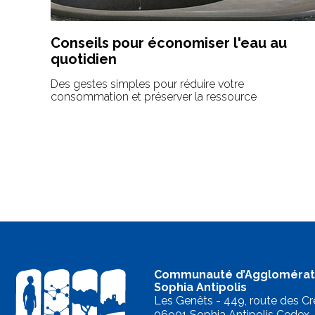
Conseils pour économiser l'eau au
quotidien
Des gestes simples pour réduire votre
consommation et préserver la ressource
Communauté d’Agglomérat
Sophia Antipolis
Les Genêts - 449, route des Cr
06901 Sophia Antipolis Cedex