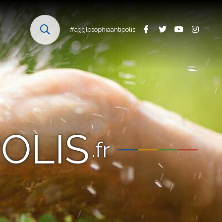
#agglosophiaantipolis