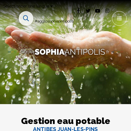
Sélectionner une langue
#agglosophiaantipolis
Gestion eau potable
ANTIBES JUAN-LES-PINS