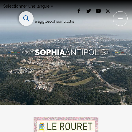
Sélectionner une langue
#agglosophiaantipolis