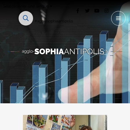
Sélectionner une langue
#agglosophiaantipolis