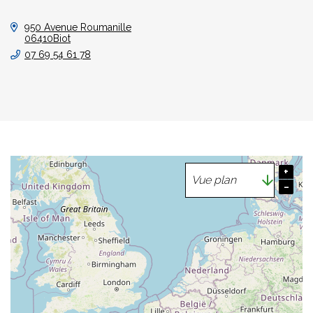
950 Avenue Roumanille
06410Biot
07 69 54 61 78
+
−