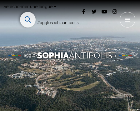
Sélectionner une langue
#agglosophiaantipolis