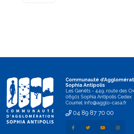
Communauté d’Agglomérat
Sophia Antipolis
Les Genêts - 449, route des Cr
06901 Sophia Antipolis Cedex
Courriel: info@agglo-casa.fr
04 89 87 70 00