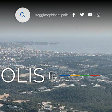
#agglosophiaantipolis