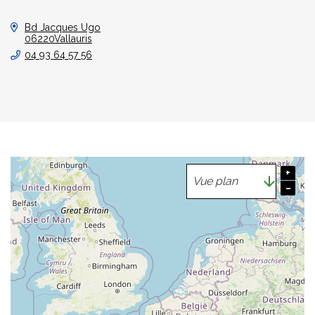
Bd Jacques Ugo
06220Vallauris
04 93 64 57 56
+
−