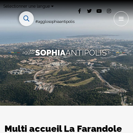
Sélectionner une langue
#agglosophiaantipolis
Multi accueil La Farandole