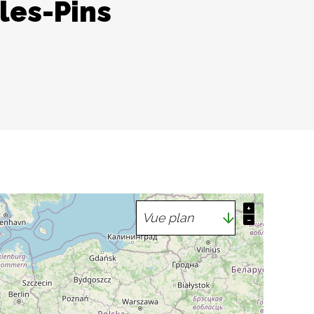
les-Pins
+
−