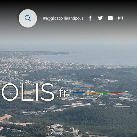
#agglosophiaantipolis