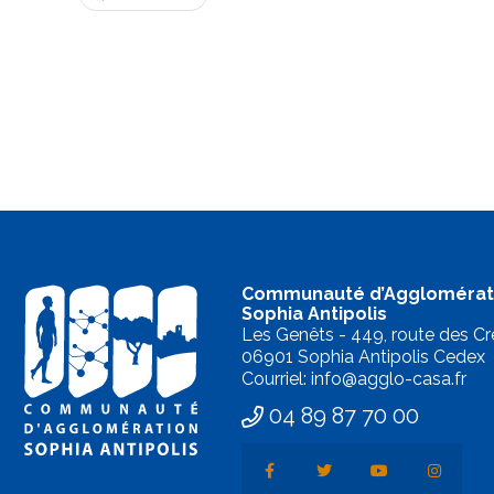
Communauté d’Agglomérat
Sophia Antipolis
Les Genêts - 449, route des Cr
06901 Sophia Antipolis Cedex
Courriel: info@agglo-casa.fr
04 89 87 70 00