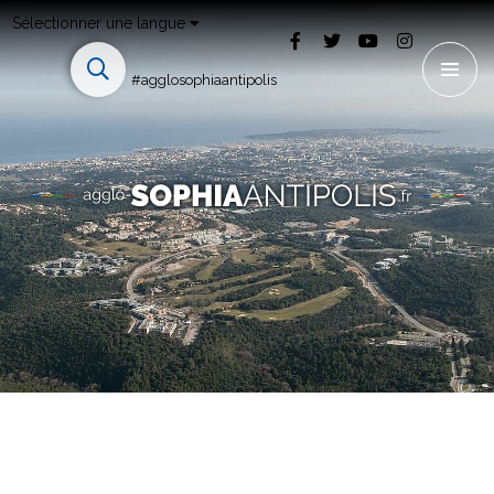
Sélectionner une langue
#agglosophiaantipolis