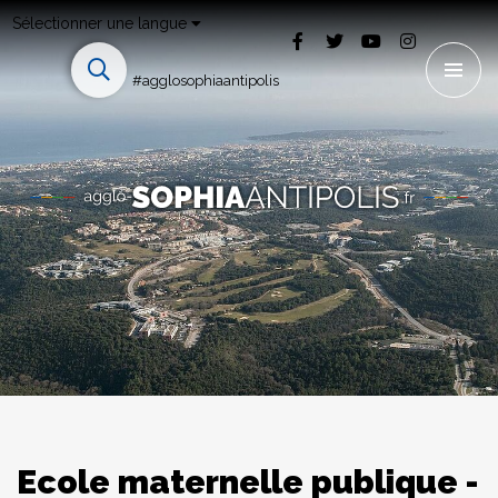
Sélectionner une langue
#agglosophiaantipolis
Ecole maternelle publique -