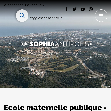
Sélectionner une langue
#agglosophiaantipolis
Ecole maternelle publique -