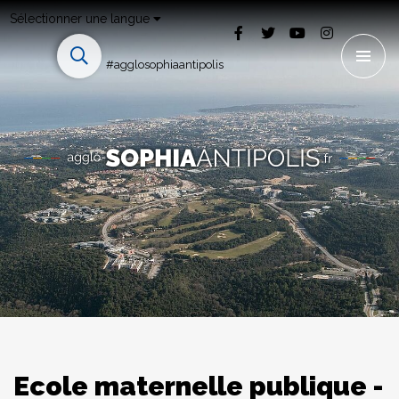
Sélectionner une langue
#agglosophiaantipolis
Ecole maternelle publique -