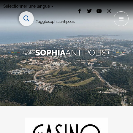
Sélectionner une langue
#agglosophiaantipolis