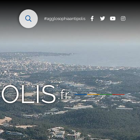
#agglosophiaantipolis