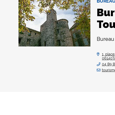
BUREAU
Bur
Tou
Bureau 
1, place
06140To
04 89 8
tourism