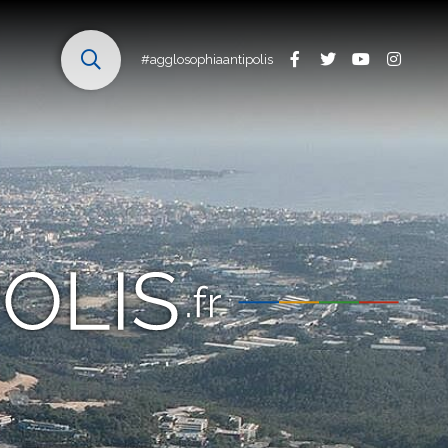
#agglosophiaantipolis