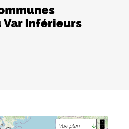
 communes
 Var Inférieurs
+
−