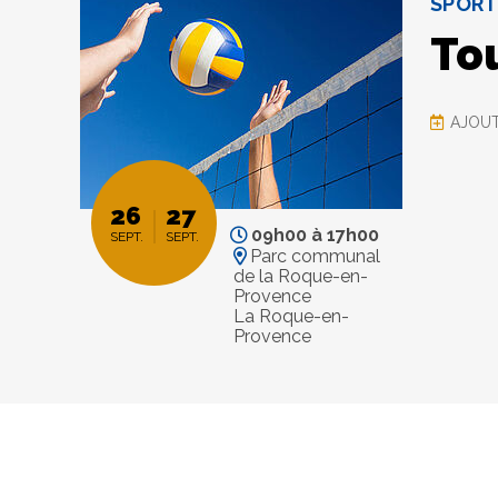
SPOR
Tou
AJOUT
26
27
09h00
à
17h00
SEPT.
SEPT.
Parc communal
de la Roque-en-
Provence
La Roque-en-
Provence