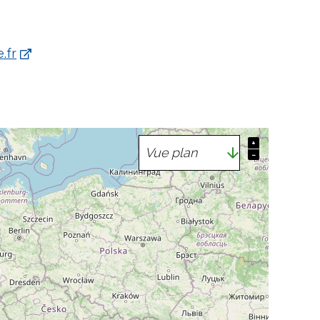
.fr
+
−