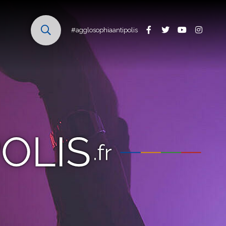
#agglosophiaantipolis