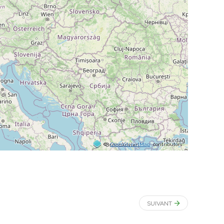
©
OpenStreetMap
contributors
SUIVANT