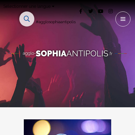
Sélectionner une langue
#agglosophiaantipolis