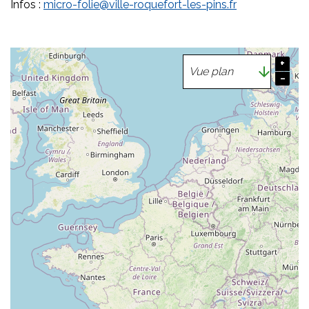
Infos :
micro-folie@ville-roquefort-les-pins.fr
+
−