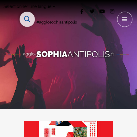
Sélectionner une langue
#agglosophiaantipolis