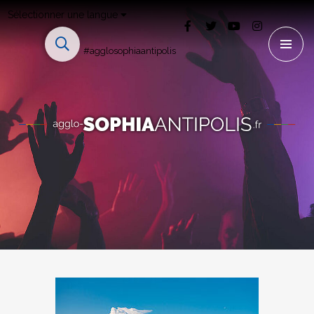
Sélectionner une langue
#agglosophiaantipolis