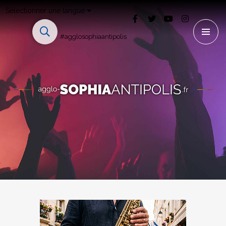
Sélectionner une langue
#agglosophiaantipolis